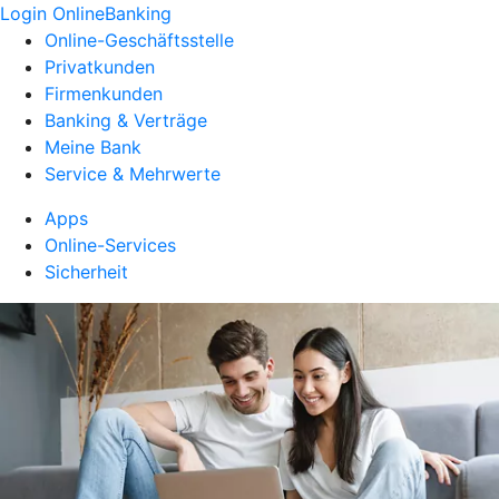
Login OnlineBanking
Online-Geschäftsstelle
Privatkunden
Firmenkunden
Banking & Verträge
Meine Bank
Service & Mehrwerte
Apps
Online-Services
Sicherheit