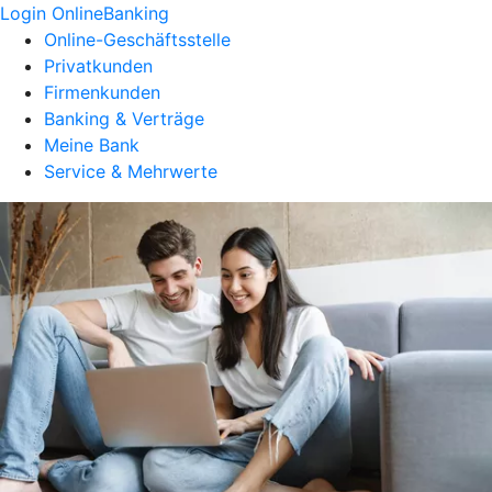
Login OnlineBanking
Online-Geschäftsstelle
Privatkunden
Firmenkunden
Banking & Verträge
Meine Bank
Service & Mehrwerte