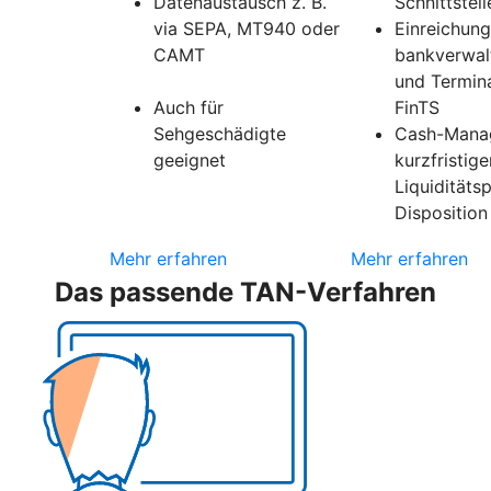
Datenaustausch z. B.
Schnittstell
via SEPA, MT940 oder
Einreichung
CAMT
bankverwal
und Termin
Auch für
FinTS
Sehgeschädigte
Cash-Mana
geeignet
kurzfristige
Liquiditäts
Disposition
Mehr erfahren
Mehr erfahren
Das passende TAN-Verfahren