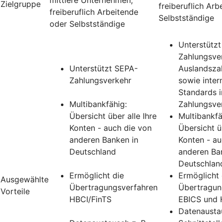
Zielgruppe
freiberuflich Ar
freiberuflich Arbeitende
Selbstständige
oder Selbstständige
Unterstütz
Zahlungsver
Unterstützt SEPA-
Auslandsza
Zahlungsverkehr
sowie inter
Standards 
Multibankfähig:
Zahlungsve
Übersicht über alle Ihre
Multibankfä
Konten - auch die von
Übersicht üb
anderen Banken in
Konten - au
Deutschland
anderen Ba
Deutschlan
Ermöglicht die
Ermöglicht 
Ausgewählte
Übertragungsverfahren
Übertragun
Vorteile
HBCI/FinTS
EBICS und 
Datenausta