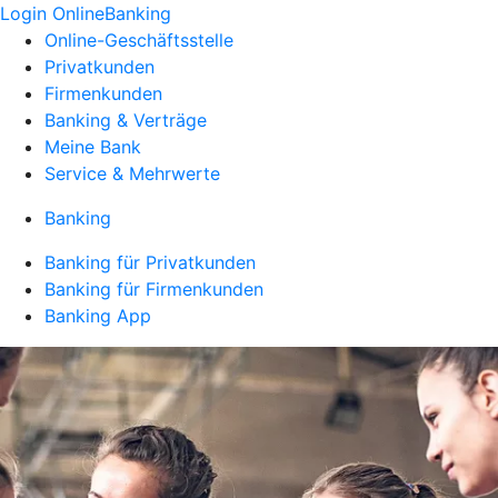
Login OnlineBanking
Online-Geschäftsstelle
Privatkunden
Firmenkunden
Banking & Verträge
Meine Bank
Service & Mehrwerte
Banking
Banking für Privatkunden
Banking für Firmenkunden
Banking App